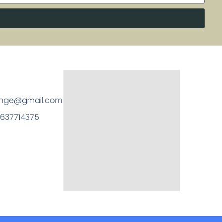
ange@gmail.com
0637714375