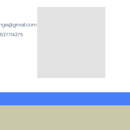
ange@gmail.com
0637714375